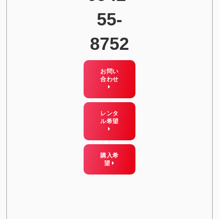
55-
8752
お問い
合わせ
レンタ
ル希望
購入希
望