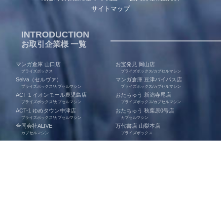
サイトマップ
INTRODUCTION
お取引企業様 一覧
マンガ倉庫 山口店
お宝発見 岡山店
プライズボックス
プライズボックス/カプセルマシン
Selva（セルヴァ）
マンガ倉庫 豆津バイパス店
プライズボックス/カプセルマシン
プライズボックス/カプセルマシン
ACT-1 イオンモール鹿児島店
おたちゅう 新潟寺尾店
プライズボックス/カプセルマシン
プライズボックス/カプセルマシン
ACT-1 ゆめタウン中津店
おたちゅう 秋葉原0号店
プライズボックス/カプセルマシン
カプセルマシン
合同会社ALIVE
万代書店 山梨本店
カプセルマシン
プライズボックス
夢大陸 長岡店
浪漫遊 金沢本店
プライズボックス/カプセルマシン
プライズボックス/カプセルマシン
お宝中古市場 上越店
マンガ倉庫 大分東店
カプセルマシン
プライズボックス
お宝中古市場 新発田店
マンガ倉庫 大分わさだ店
プライズボックス/カプセルマシン
プライズボックス
お宝発見 津山店
万代書店 川越店
プライズボックス/カプセルマシン
プライズボックス
ゆうぷら 二本松店
お宝中古市場 安曇野店
プライズボックス/カプセルマシン
プライズボックス