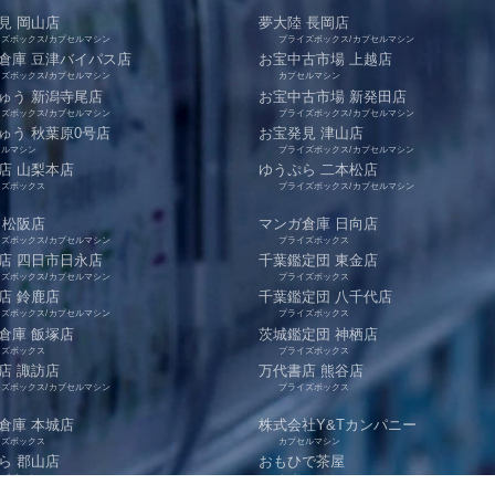
見 岡山店
夢大陸 長岡店
イズボックス/カプセルマシン
プライズボックス/カプセルマシン
倉庫 豆津バイパス店
お宝中古市場 上越店
イズボックス/カプセルマシン
カプセルマシン
ゅう 新潟寺尾店
お宝中古市場 新発田店
イズボックス/カプセルマシン
プライズボックス/カプセルマシン
ゅう 秋葉原0号店
お宝発見 津山店
セルマシン
プライズボックス/カプセルマシン
店 山梨本店
ゆうぷら 二本松店
イズボックス
プライズボックス/カプセルマシン
 松阪店
マンガ倉庫 日向店
イズボックス/カプセルマシン
プライズボックス
店 四日市日永店
千葉鑑定団 東金店
イズボックス/カプセルマシン
プライズボックス
店 鈴鹿店
千葉鑑定団 八千代店
イズボックス/カプセルマシン
プライズボックス
倉庫 飯塚店
茨城鑑定団 神栖店
イズボックス
プライズボックス
店 諏訪店
万代書店 熊谷店
イズボックス/カプセルマシン
プライズボックス
倉庫 本城店
株式会社Y&Tカンパニー
イズボックス
カプセルマシン
ら 郡山店
おもひで茶屋
イズボックス
カプセルマシン