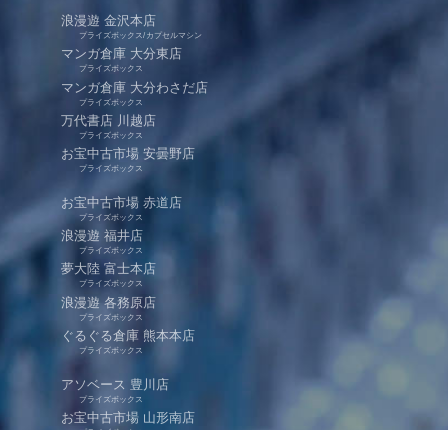
浪漫遊 金沢本店
プライズボックス/カプセルマシン
マンガ倉庫 大分東店
プライズボックス
マンガ倉庫 大分わさだ店
プライズボックス
万代書店 川越店
プライズボックス
お宝中古市場 安曇野店
プライズボックス
お宝中古市場 赤道店
プライズボックス
浪漫遊 福井店
プライズボックス
夢大陸 富士本店
プライズボックス
浪漫遊 各務原店
プライズボックス
ぐるぐる倉庫 熊本本店
プライズボックス
アソベース 豊川店
プライズボックス
お宝中古市場 山形南店
プライズボックス