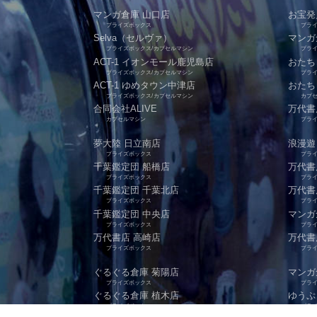
マンガ倉庫 山口店
お宝発
プライズボックス
プラ
Selva（セルヴァ）
マンガ
プライズボックス/カプセルマシン
プラ
ACT-1 イオンモール鹿児島店
おたち
プライズボックス/カプセルマシン
プラ
ACT-1 ゆめタウン中津店
おたち
プライズボックス/カプセルマシン
カプ
合同会社ALIVE
万代書
カプセルマシン
プラ
夢大陸 日立南店
浪漫遊
プライズボックス
プラ
千葉鑑定団 船橋店
万代書
プライズボックス
プラ
千葉鑑定団 千葉北店
万代書
プライズボックス
プラ
千葉鑑定団 中央店
マンガ
プライズボックス
プラ
万代書店 高崎店
万代書
プライズボックス
プラ
ぐるぐる倉庫 菊陽店
マンガ
プライズボックス
プラ
ぐるぐる倉庫 植木店
ゆうぷ
プライズボックス
プラ