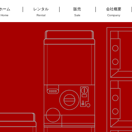
ホーム
レンタル
販売
会社概要
Home
Rental
Sale
Company
COMPANY
プライズボックス
プライズボックス
HISTORY