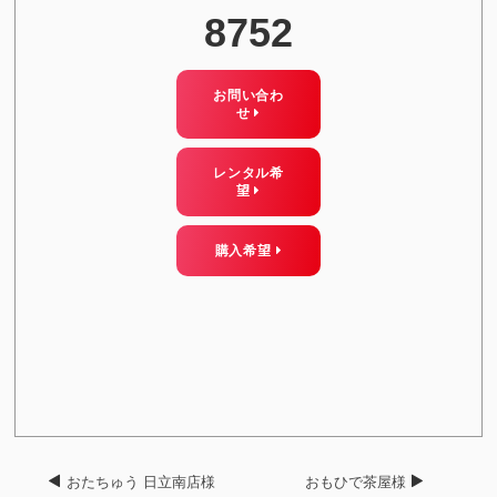
8752
お問い合わ
せ
レンタル希
望
購入希望
おたちゅう 日立南店様
おもひで茶屋様