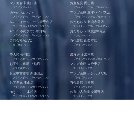
マンガ倉庫 山口店
お宝発見 岡山店
プライズボックス
プライズボックス/カプセルマシン
Selva（セルヴァ）
マンガ倉庫 豆津バイパス店
プライズボックス/カプセルマシン
プライズボックス/カプセルマシン
ACT-1 イオンモール鹿児島店
おたちゅう 新潟寺尾店
プライズボックス/カプセルマシン
プライズボックス/カプセルマシン
ACT-1 ゆめタウン中津店
おたちゅう 秋葉原0号店
プライズボックス/カプセルマシン
カプセルマシン
合同会社ALIVE
万代書店 山梨本店
カプセルマシン
プライズボックス
夢大陸 長岡店
浪漫遊 金沢本店
プライズボックス/カプセルマシン
プライズボックス/カプセルマシン
お宝中古市場 上越店
マンガ倉庫 大分東店
カプセルマシン
プライズボックス
お宝中古市場 新発田店
マンガ倉庫 大分わさだ店
プライズボックス/カプセルマシン
プライズボックス
お宝発見 津山店
万代書店 川越店
プライズボックス/カプセルマシン
プライズボックス
ゆうぷら 二本松店
お宝中古市場 安曇野店
プライズボックス/カプセルマシン
プライズボックス
夢大陸 日立南店
浪漫遊 松阪店
プライズボックス
プライズボックス/カプセルマシン
千葉鑑定団 船橋店
万代書店 四日市日永店
プライズボックス
プライズボックス/カプセルマシン
千葉鑑定団 千葉北店
万代書店 鈴鹿店
プライズボックス
プライズボックス/カプセルマシン
千葉鑑定団 中央店
マンガ倉庫 飯塚店